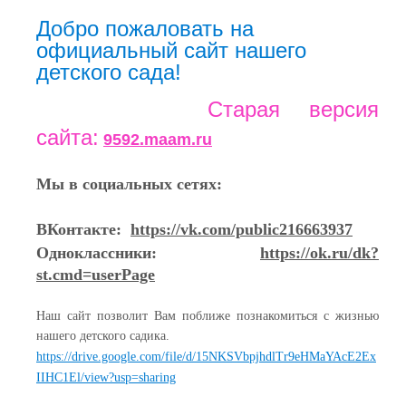
Добро пожаловать на
официальный сайт нашего
детского сада!
Старая версия
сайта:
9592.maam.ru
Мы в социальных сетях:
ВКонтакте:
https://vk.com/public216663937
Одноклассники:
https://ok.ru/dk?
st.cmd=userPage
Наш сайт позволит Вам поближе познакомиться с жизнью
нашего детского садика.
https://drive.google.com/file/d/15NKSVbpjhdlTr9eHMaYAcE2Ex
IIHC1El/view?usp=sharing