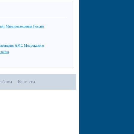
айт Минпросвещения России
разования АМС Моздокского
Алания
льбомы
Контакты