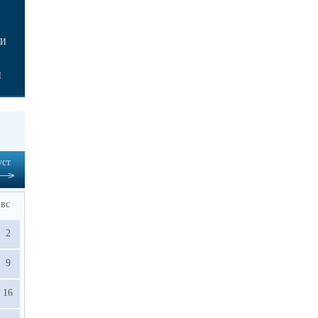
ТИ
И
уст
вс
2
9
16