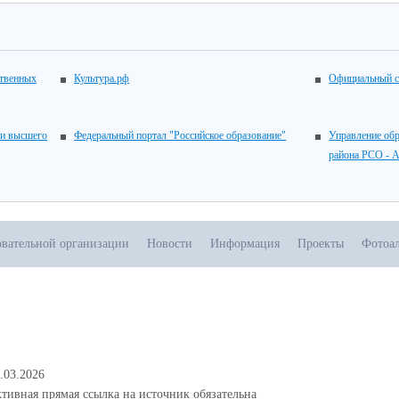
ственных
Культура.рф
Официальный с
 и высшего
Федеральный портал "Российское образование"
Управление об
района РСО - 
овательной организации
Новости
Информация
Проекты
Фотоа
.03.2026
тивная прямая ссылка на источник обязательна