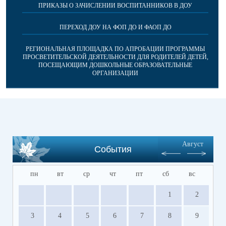
ПРИКАЗЫ О ЗАЧИСЛЕНИИ ВОСПИТАННИКОВ В ДОУ
ПЕРЕХОД ДОУ НА ФОП ДО И ФАОП ДО
РЕГИОНАЛЬНАЯ ПЛОЩАДКА ПО АПРОБАЦИИ ПРОГРАММЫ
ПРОСВЕТИТЕЛЬСКОЙ ДЕЯТЕЛЬНОСТИ ДЛЯ РОДИТЕЛЕЙ ДЕТЕЙ,
ПОСЕЩАЮЩИМ ДОШКОЛЬНЫЕ ОБРАЗОВАТЕЛЬНЫЕ
ОРГАНИЗАЦИИ
Август
События
пн
вт
ср
чт
пт
сб
вс
1
2
3
4
5
6
7
8
9