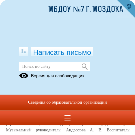
МБДОУ №7 Г. МОЗДОКА
Написать письмо
Публикации за 12.03.2026
Версия для слабовидящих
12.03.2026
Праздник бабушек и мам в младших
Сведения об образовательной организации
группах
5 марта, в нашем ДОУ, в младше-средней группе, прошел
утренник, посвященный международному женскому дню 8 Марта.
Музыкальный руководитель: Андросова А. В. Воспитатель: