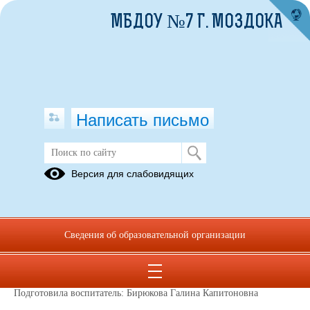
МБДОУ №7 Г. МОЗДОКА
Написать письмо
Публикации за 21.03.2026
Версия для слабовидящих
21.03.2026
Консультация для родителей
Сведения об образовательной организации
«Ребёнок и вредные привычки
родителей»
Подготовила воспитатель: Бирюкова Галина Капитоновна